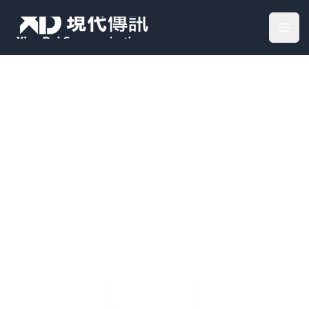
Your Company
Open
专业·真诚·务实
塑造积极的品牌形象和强大的商业影
响力
了解更多
→