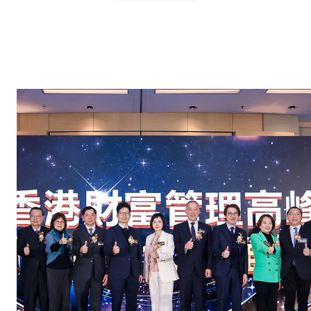
2026-08-07 | 自爆家丑后股价创新低：粉笔（024
最新动态
IPO公关
上市公司公关
港股100强评选
Web3公关
政府宣传
深度专访
活动承办及宣传
视频制作及推广
企业帐号及社区运营
境内、境外渠道发布
专业服务